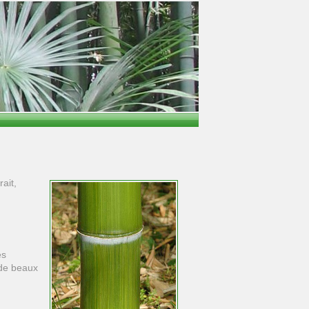
ait,
es
 de beaux