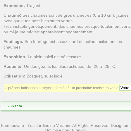
Extension:
Traçant.
Chaume:
Ses chaumes sont de gros diamètres (8 à 10 cm), jaunes
avec quelques possibles stries vertes.
Très instable génétiquement, des chaumes presque totalement verts
ou mi-jaune mi-vert apparaissent spontanément.
Feuillage:
Son feuillage est assez lourd et incline facilement les
chaumes.
Exposition:
Le plein soleil est nécessaire
Rusticité:
Un des géants les plus rustiques, de -20 à -25 °C.
Utilisation:
Bosquet, sujet isolé.
A présent indisponible, soyez informé dès la prochaine remise en vente
août 2026
 Bambouweb - Les Jardins de Varanin. All Rights Reserved. Designed
Optimisé pour FireFox