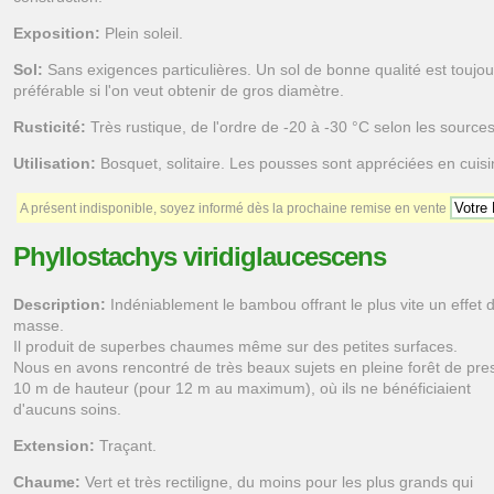
Exposition:
Plein soleil.
Sol:
Sans exigences particulières. Un sol de bonne qualité est toujou
préférable si l'on veut obtenir de gros diamètre.
Rusticité:
Très rustique, de l'ordre de -20 à -30 °C selon les sources
Utilisation:
Bosquet, solitaire. Les pousses sont appréciées en cuisi
A présent indisponible, soyez informé dès la prochaine remise en vente
Phyllostachys viridiglaucescens
Description:
Indéniablement le bambou offrant le plus vite un effet 
masse.
Il produit de superbes chaumes même sur des petites surfaces.
Nous en avons rencontré de très beaux sujets en pleine forêt de pr
10 m de hauteur (pour 12 m au maximum), où ils ne bénéficiaient
d'aucuns soins.
Extension:
Traçant.
Chaume:
Vert et très rectiligne, du moins pour les plus grands qui