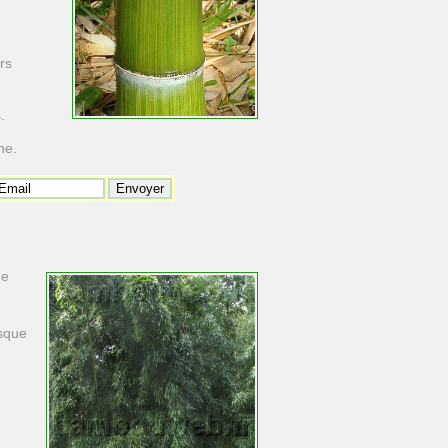
rs
.
ne.
de
esque