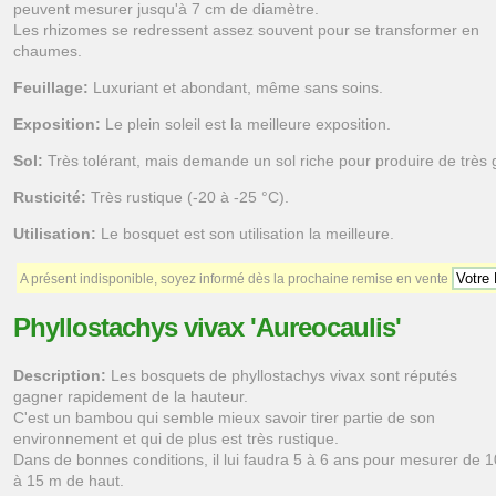
peuvent mesurer jusqu'à 7 cm de diamètre.
Les rhizomes se redressent assez souvent pour se transformer en
chaumes.
Feuillage:
Luxuriant et abondant, même sans soins.
Exposition:
Le plein soleil est la meilleure exposition.
Sol:
Très tolérant, mais demande un sol riche pour produire de trè
Rusticité:
Très rustique (-20 à -25 °C).
Utilisation:
Le bosquet est son utilisation la meilleure.
A présent indisponible, soyez informé dès la prochaine remise en vente
Phyllostachys vivax 'Aureocaulis'
Description:
Les bosquets de phyllostachys vivax sont réputés
gagner rapidement de la hauteur.
C'est un bambou qui semble mieux savoir tirer partie de son
environnement et qui de plus est très rustique.
Dans de bonnes conditions, il lui faudra 5 à 6 ans pour mesurer de 1
à 15 m de haut.