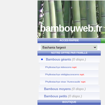
bambouweb.fr
ACCES RAPIDE
NOTRE OFFRE PAR FAMILLE
Bambous géants
(0 dispo.)
Phyllostachys iridescens
rupt.
Phyllostachys viridiglaucescens
rupt.
Phyllostachys vivax 'Aureocaulis'
rupt.
Bambous moyens
(0 dispo.)
Bambous petits
(0 dispo.)
BOUTIQUE