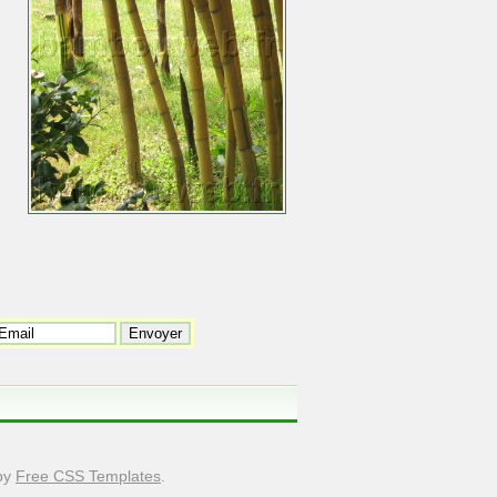
 by
Free CSS Templates
.