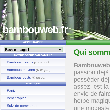
bambouweb.fr
ACCES RAPIDE
Qui somm
NOTRE OFFRE PAR FAMILLE
Bambous géants
(0 dispo.)
Bambouweb
Bambous moyens
(0 dispo.)
passion déjà
Bambous petits
(0 dispo.)
posséder déjà
BOUTIQUE
assez, est la
Panier
envie de fair
Achat rapide
herbe magiqu
Suivi de commande
une modeste 