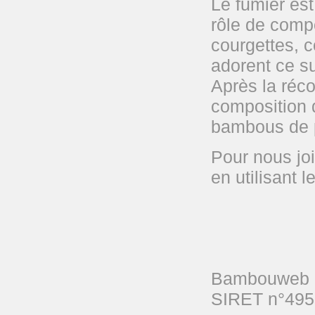
Le fumier es
rôle de compo
courgettes, 
adorent ce su
Après la réco
composition d
bambous de p
Pour nous joi
en utilisant l
Bambouweb e
SIRET n°495