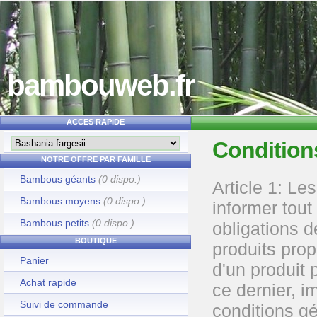
bambouweb.fr
ACCES RAPIDE
Condition
NOTRE OFFRE PAR FAMILLE
Bambous géants
(0 dispo.)
Article 1: Le
Bambous moyens
(0 dispo.)
informer tout
Bambous petits
(0 dispo.)
obligations de
BOUTIQUE
produits prop
Panier
d'un produit 
Achat rapide
ce dernier, i
Suivi de commande
conditions gé