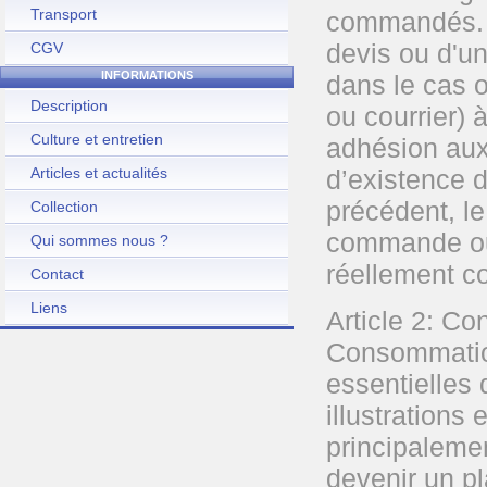
Transport
commandés. T
devis ou d'un
CGV
INFORMATIONS
dans le cas o
Description
ou courrier) 
Culture et entretien
adhésion aux
Articles et actualités
d’existence 
précédent, le
Collection
commande ou 
Qui sommes nous ?
réellement c
Contact
Liens
Article 2: Co
Consommation
essentielles
illustrations
principaleme
devenir un p