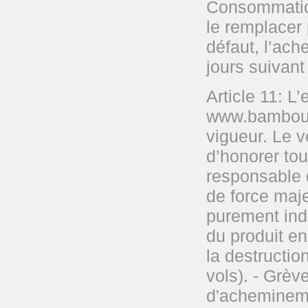
Consommation
le remplacer 
défaut, l’ach
jours suivant
Article 11: L
www.bambouwe
vigueur. Le 
d’honorer tou
responsable 
de force maje
purement indic
du produit en
la destructio
vols). - Grèv
d'achemineme