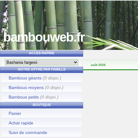
bambouweb.fr
ACCES RAPIDE
août 2026
NOTRE OFFRE PAR FAMILLE
Bambous géants
(0 dispo.)
Bambous moyens
(0 dispo.)
Bambous petits
(0 dispo.)
BOUTIQUE
Panier
Achat rapide
Suivi de commande