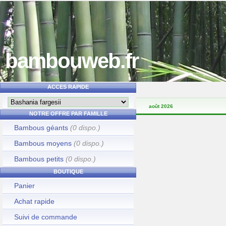
bambouweb.fr
ACCES RAPIDE
août 2026
NOTRE OFFRE PAR FAMILLE
Bambous géants
(0 dispo.)
Bambous moyens
(0 dispo.)
Bambous petits
(0 dispo.)
BOUTIQUE
Panier
Achat rapide
Suivi de commande